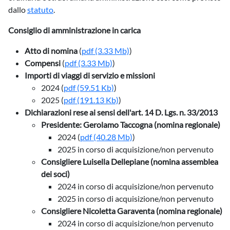
dallo
statuto
.
Consiglio di amministrazione in carica
Atto di nomina
(
pdf
(3.33 Mb)
)
Compensi
(
pdf
(3.33 Mb)
)
Importi di viaggi di servizio e missioni
2024 (
pdf
(59.51 Kb)
)
2025 (
pdf
(191.13 Kb)
)
Dichiarazioni rese ai sensi dell'art. 14 D. Lgs. n. 33/2013
Presidente: Gerolamo Taccogna (nomina regionale)
2024 (
pdf
(40.28 Mb)
)
2025 in corso di acquisizione/non pervenuto
Consigliere Luisella Dellepiane (nomina assemblea
dei soci)
2024 in corso di acquisizione/non pervenuto
2025 in corso di acquisizione/non pervenuto
Consigliere Nicoletta Garaventa (nomina regionale)
2024 in corso di acquisizione/non pervenuto